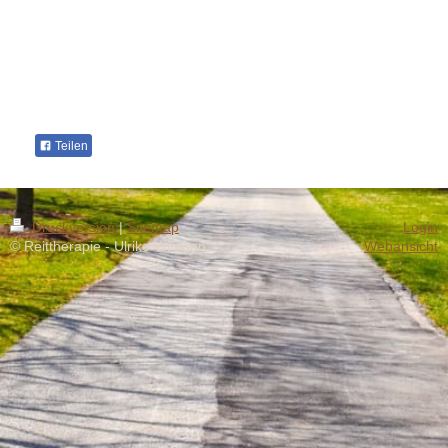
Teilen
Druckversion
|
Sitemap
Login
© Reittherapie - Ulrike Wintgen
Webansicht